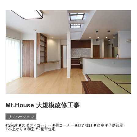
Mt.House 大規模改修工事
リノベーション
2階建
スタディコーナー
畳コーナー
吹き抜け
寝室
子供部屋
小上がり
和室
2世帯住宅