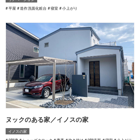
平屋
造作洗面化粧台
寝室
小上がり
ヌックのある家／イノスの家
イノスの家
2階建
シューズクローク
書斎
吹き抜け
2階洗面
寝室
小上がり