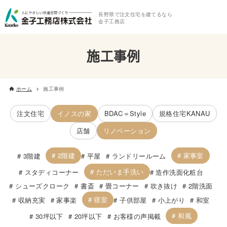
長野県で注文住宅を建てるなら
金子工務店
施工事例
ホーム
施工事例
注文住宅
イノスの家
BDAC＝Style
規格住宅KANAU
店舗
リノベーション
2階建
家事室
3階建
平屋
ランドリールーム
ただいま手洗い
スタディコーナー
造作洗面化粧台
シューズクローク
書斎
畳コーナー
吹き抜け
2階洗面
寝室
収納充実
家事楽
子供部屋
小上がり
和室
和風
30坪以下
20坪以下
お客様の声掲載