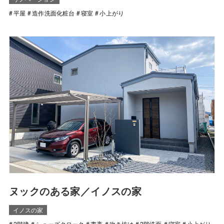
平屋
造作洗面化粧台
寝室
小上がり
ヌックのある家／イノスの家
イノスの家
2階建
シューズクローク
書斎
吹き抜け
2階洗面
寝室
小上がり