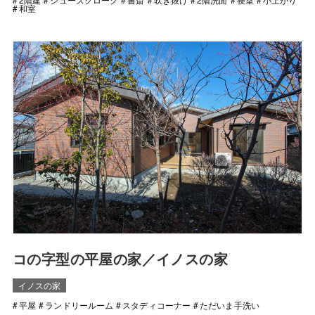
和室
コの字型の平屋の家／イノスの家
イノスの家
平屋
ランドリールーム
スタディコーナー
ただいま手洗い