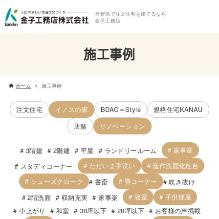
長野県で注文住宅を建てるなら
金子工務店
施工事例
ホーム
施工事例
注文住宅
イノスの家
BDAC＝Style
規格住宅KANAU
店舗
リノベーション
家事室
3階建
2階建
平屋
ランドリールーム
ただいま手洗い
造作洗面化粧台
スタディコーナー
シューズクローク
畳コーナー
書斎
吹き抜け
寝室
子供部屋
2階洗面
収納充実
家事楽
小上がり
和室
30坪以下
20坪以下
お客様の声掲載