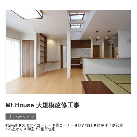
Mt.House 大規模改修工事
リノベーション
2階建
スタディコーナー
畳コーナー
吹き抜け
寝室
子供部屋
小上がり
和室
2世帯住宅