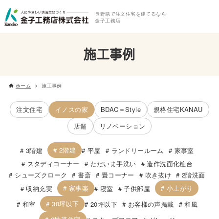
長野県で注文住宅を建てるなら
金子工務店
施工事例
ホーム
施工事例
注文住宅
イノスの家
BDAC＝Style
規格住宅KANAU
店舗
リノベーション
2階建
3階建
平屋
ランドリールーム
家事室
スタディコーナー
ただいま手洗い
造作洗面化粧台
シューズクローク
書斎
畳コーナー
吹き抜け
2階洗面
家事楽
小上がり
収納充実
寝室
子供部屋
30坪以下
和室
20坪以下
お客様の声掲載
和風