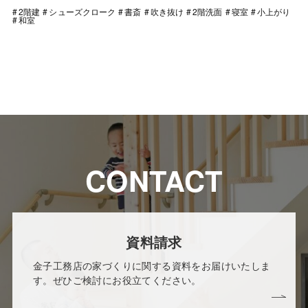
2階建
シューズクローク
書斎
吹き抜け
2階洗面
寝室
小上がり
和室
CONTACT
資料請求
金子工務店の家づくりに関する資料をお届けいたしま
す。ぜひご検討にお役立てください。