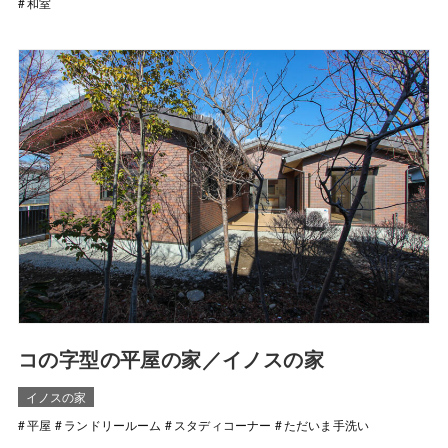
和室
コの字型の平屋の家／イノスの家
イノスの家
平屋
ランドリールーム
スタディコーナー
ただいま手洗い