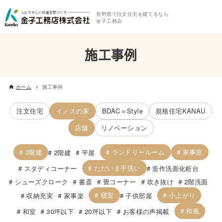
長野県で注文住宅を建てるなら
金子工務店
施工事例
ホーム
施工事例
注文住宅
イノスの家
BDAC＝Style
規格住宅KANAU
店舗
リノベーション
3階建
ランドリールーム
家事室
2階建
平屋
ただいま手洗い
スタディコーナー
造作洗面化粧台
シューズクローク
書斎
畳コーナー
吹き抜け
2階洗面
寝室
小上がり
収納充実
家事楽
子供部屋
和風
和室
30坪以下
20坪以下
お客様の声掲載