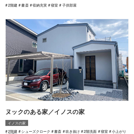
2階建
書斎
収納充実
寝室
子供部屋
ヌックのある家／イノスの家
イノスの家
2階建
シューズクローク
書斎
吹き抜け
2階洗面
寝室
小上がり