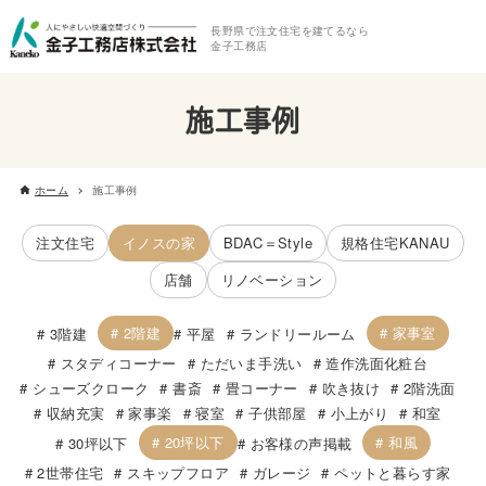
長野県で注文住宅を建てるなら
金子工務店
施工事例
ホーム
施工事例
注文住宅
イノスの家
BDAC＝Style
規格住宅KANAU
店舗
リノベーション
2階建
家事室
3階建
平屋
ランドリールーム
スタディコーナー
ただいま手洗い
造作洗面化粧台
シューズクローク
書斎
畳コーナー
吹き抜け
2階洗面
収納充実
家事楽
寝室
子供部屋
小上がり
和室
20坪以下
和風
30坪以下
お客様の声掲載
2世帯住宅
スキップフロア
ガレージ
ペットと暮らす家