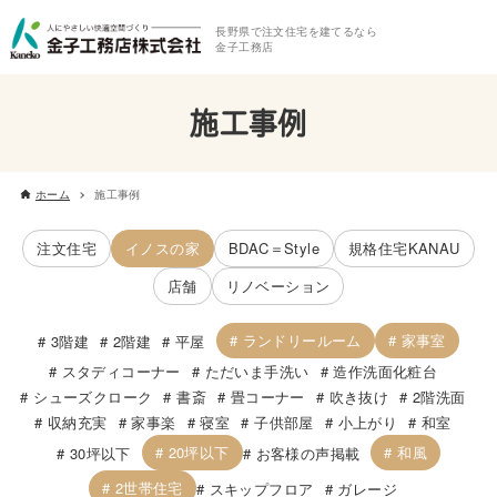
長野県で注文住宅を建てるなら
金子工務店
施工事例
ホーム
施工事例
注文住宅
イノスの家
BDAC＝Style
規格住宅KANAU
店舗
リノベーション
ランドリールーム
家事室
3階建
2階建
平屋
スタディコーナー
ただいま手洗い
造作洗面化粧台
シューズクローク
書斎
畳コーナー
吹き抜け
2階洗面
収納充実
家事楽
寝室
子供部屋
小上がり
和室
20坪以下
和風
30坪以下
お客様の声掲載
2世帯住宅
スキップフロア
ガレージ