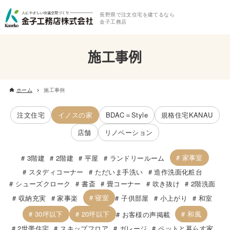
長野県で注文住宅を建てるなら
金子工務店
施工事例
ホーム
施工事例
注文住宅
イノスの家
BDAC＝Style
規格住宅KANAU
店舗
リノベーション
家事室
3階建
2階建
平屋
ランドリールーム
スタディコーナー
ただいま手洗い
造作洗面化粧台
シューズクローク
書斎
畳コーナー
吹き抜け
2階洗面
寝室
収納充実
家事楽
子供部屋
小上がり
和室
30坪以下
20坪以下
和風
お客様の声掲載
2世帯住宅
スキップフロア
ガレージ
ペットと暮らす家