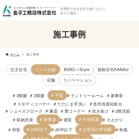
長野県で注文住宅を建てるなら
金子工務店
施工事例
ホーム
施工事例
注文住宅
イノスの家
BDAC＝Style
規格住宅KANAU
店舗
リノベーション
平屋
3階建
2階建
ランドリールーム
家事室
スタディコーナー
ただいま手洗い
造作洗面化粧台
シューズクローク
書斎
畳コーナー
吹き抜け
2階洗面
家事楽
子供部屋
収納充実
寝室
小上がり
30坪以下
お客様の声掲載
和室
20坪以下
和風