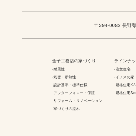
〒394-0082 長
金子工務店の家づくり
ラインナ
-耐震性
-注文住宅
-気密・断熱性
-イノスの家
-設計基準・標準仕様
-規格住宅KA
-アフターフォロー・保証
-規格住宅Sou
-リフォーム・リノベーション
-家づくりの流れ