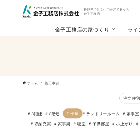
長野県で注文住宅を建てるなら
金子工務店
金子工務店の家づくり
ライ
ホーム
施工事例
注文住
平屋
3階建
2階建
ランドリールーム
家事室
収納充実
家事楽
寝室
子供部屋
小上がり