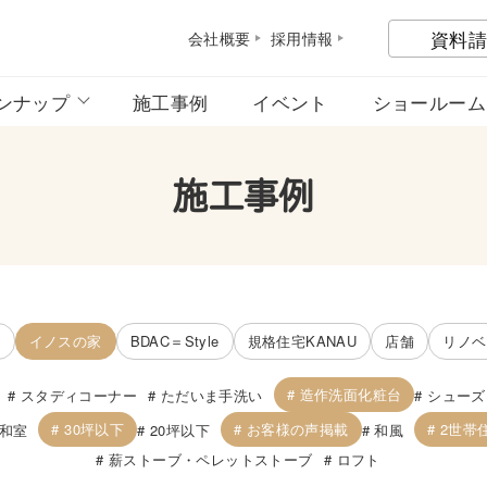
資料請
会社概
要
採用情
報
ンナップ
施工事例
イベント
ショールーム
施工事例
宅
イノスの家
BDAC＝Style
規格住宅KANAU
店舗
リノベ
造作洗面化粧台
スタディコーナー
ただいま手洗い
シューズ
30坪以下
お客様の声掲載
2世帯
和室
20坪以下
和風
薪ストーブ・ペレットストーブ
ロフト