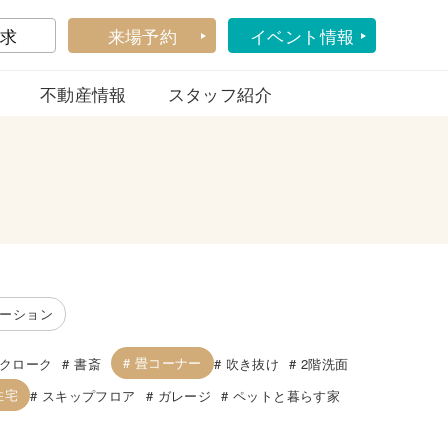
求
来場予約
イベント情報
不動産情報
スタッフ紹介
ーション
畳コーナー
クローク
書斎
吹き抜け
2階洗面
住宅
スキップフロア
ガレージ
ペットと暮らす家