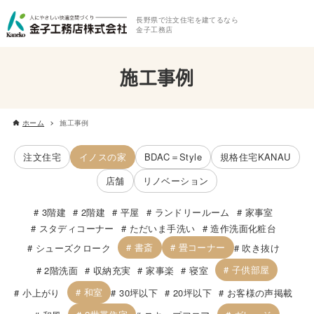
長野県で注文住宅を建てるなら
金子工務店
施工事例
ホーム
施工事例
注文住宅
イノスの家
BDAC＝Style
規格住宅KANAU
店舗
リノベーション
3階建
2階建
平屋
ランドリールーム
家事室
スタディコーナー
ただいま手洗い
造作洗面化粧台
書斎
畳コーナー
シューズクローク
吹き抜け
子供部屋
2階洗面
収納充実
家事楽
寝室
和室
小上がり
30坪以下
20坪以下
お客様の声掲載