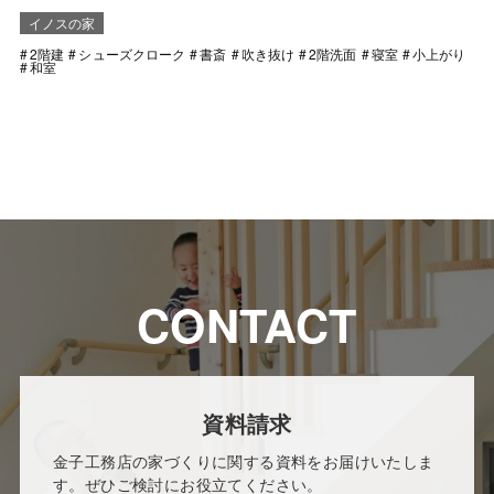
イノスの家
2階建
シューズクローク
書斎
吹き抜け
2階洗面
寝室
小上がり
和室
CONTACT
資料請求
金子工務店の家づくりに関する資料をお届けいたしま
す。ぜひご検討にお役立てください。