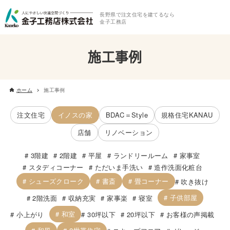
長野県で注文住宅を建てるなら
金子工務店
施工事例
ホーム
施工事例
注文住宅
イノスの家
BDAC＝Style
規格住宅KANAU
店舗
リノベーション
3階建
2階建
平屋
ランドリールーム
家事室
スタディコーナー
ただいま手洗い
造作洗面化粧台
シューズクローク
書斎
畳コーナー
吹き抜け
子供部屋
2階洗面
収納充実
家事楽
寝室
和室
小上がり
30坪以下
20坪以下
お客様の声掲載