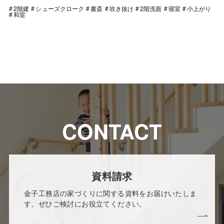
2階建
シューズクローク
書斎
吹き抜け
2階洗面
寝室
小上がり
和室
CONTACT
資料請求
金子工務店の家づくりに関する資料をお届けいたしま
す。ぜひご検討にお役立てください。