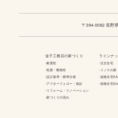
〒394-0082 長
金子工務店の家づくり
ラインナ
-耐震性
-注文住宅
-気密・断熱性
-イノスの家
-設計基準・標準仕様
-規格住宅KA
-アフターフォロー・保証
-規格住宅Sou
-リフォーム・リノベーション
-家づくりの流れ