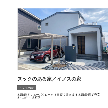
ヌックのある家／イノスの家
イノスの家
2階建
シューズクローク
書斎
吹き抜け
2階洗面
寝室
小上がり
和室