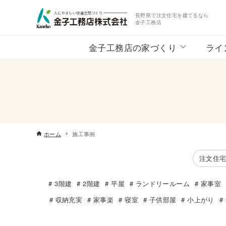
長野県で注文住宅を建てるなら
金子工務店
金子工務店の家づくり
ライ
ホーム
施工事例
注文住
3階建
2階建
平屋
ランドリールーム
家事室
収納充実
家事楽
寝室
子供部屋
小上がり