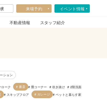
求
来場予約
イベント情報
不動産情報
スタッフ紹介
ーション
書斎
クローク
畳コーナー
吹き抜け
2階洗面
宅
ガレージ
スキップフロア
ペットと暮らす家