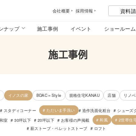
資料請
会社概
要
採用情
報
ンナップ
施工事例
イベント
ショールーム
施工事例
宅
イノスの家
BDAC＝Style
規格住宅KANAU
店舗
リノベ
ただいま手洗い
スタディコーナー
造作洗面化粧台
シューズ
和風
2世帯住
和室
30坪以下
20坪以下
お客様の声掲載
薪ストーブ・ペレットストーブ
ロフト