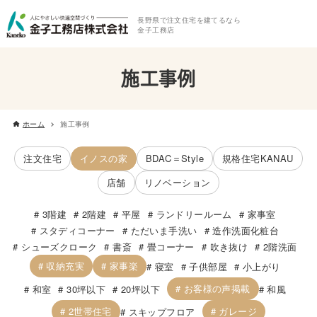
長野県で注文住宅を建てるなら
金子工務店
施工事例
ホーム
施工事例
注文住宅
イノスの家
BDAC＝Style
規格住宅KANAU
店舗
リノベーション
3階建
2階建
平屋
ランドリールーム
家事室
スタディコーナー
ただいま手洗い
造作洗面化粧台
シューズクローク
書斎
畳コーナー
吹き抜け
2階洗面
収納充実
家事楽
寝室
子供部屋
小上がり
お客様の声掲載
和室
30坪以下
20坪以下
和風
2世帯住宅
ガレージ
スキップフロア