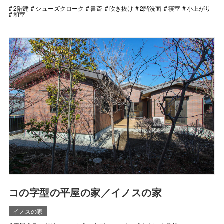
2階建
シューズクローク
書斎
吹き抜け
2階洗面
寝室
小上がり
和室
コの字型の平屋の家／イノスの家
イノスの家