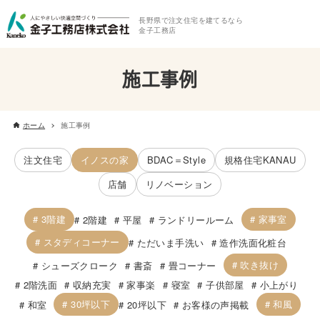
長野県で注文住宅を建てるなら
金子工務店
施工事例
ホーム
施工事例
注文住宅
イノスの家
BDAC＝Style
規格住宅KANAU
店舗
リノベーション
3階建
家事室
2階建
平屋
ランドリールーム
スタディコーナー
ただいま手洗い
造作洗面化粧台
吹き抜け
シューズクローク
書斎
畳コーナー
2階洗面
収納充実
家事楽
寝室
子供部屋
小上がり
30坪以下
和風
和室
20坪以下
お客様の声掲載