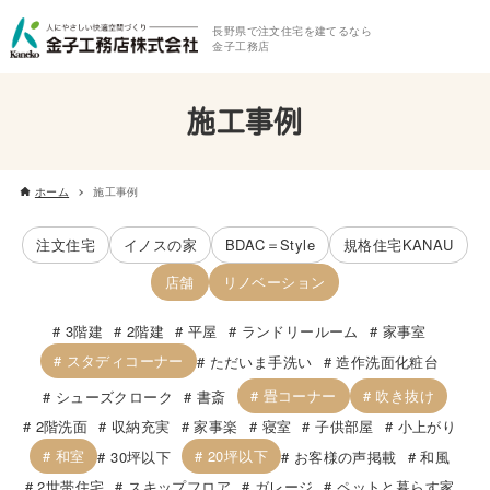
長野県で注文住宅を建てるなら
金子工務店
施工事例
ホーム
施工事例
注文住宅
イノスの家
BDAC＝Style
規格住宅KANAU
店舗
リノベーション
3階建
2階建
平屋
ランドリールーム
家事室
スタディコーナー
ただいま手洗い
造作洗面化粧台
畳コーナー
吹き抜け
シューズクローク
書斎
2階洗面
収納充実
家事楽
寝室
子供部屋
小上がり
和室
20坪以下
30坪以下
お客様の声掲載
和風
2世帯住宅
スキップフロア
ガレージ
ペットと暮らす家