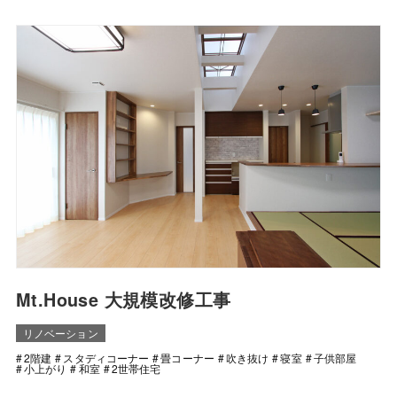
Mt.House 大規模改修工事
リノベーション
2階建
スタディコーナー
畳コーナー
吹き抜け
寝室
子供部屋
小上がり
和室
2世帯住宅