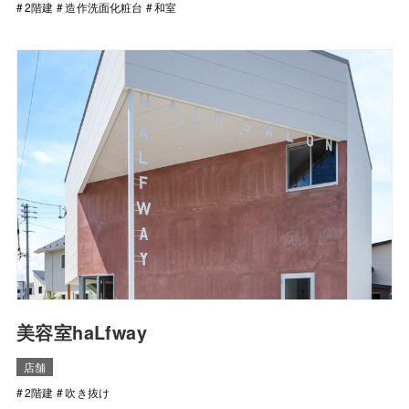
2階建
造作洗面化粧台
和室
美容室haLfway
店舗
2階建
吹き抜け