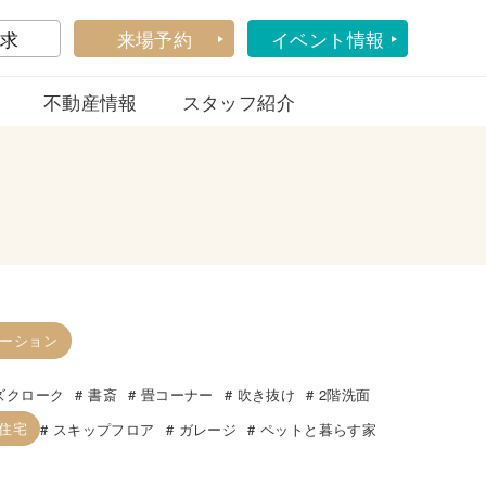
求
来場予約
イベント情報
不動産情報
スタッフ紹介
ーション
ズクローク
書斎
畳コーナー
吹き抜け
2階洗面
帯住宅
スキップフロア
ガレージ
ペットと暮らす家