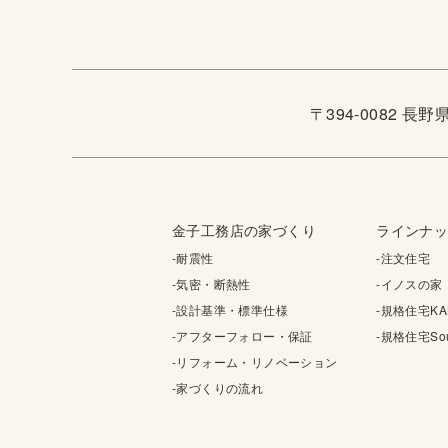
〒394-0082 長
金子工務店の家づくり
ラインナ
-耐震性
-注文住宅
-気密・断熱性
-イノスの家
-設計基準・標準仕様
-規格住宅KA
-アフターフォロー・保証
-規格住宅Sou
-リフォーム・リノベーション
-家づくりの流れ