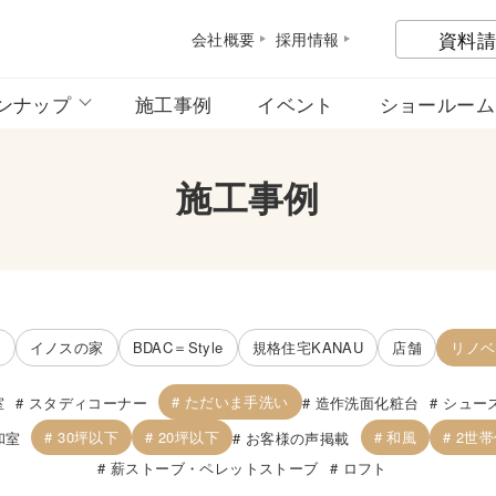
資料請
会社概
要
採用情
報
ンナップ
施工事例
イベント
ショールーム
施工事例
宅
イノスの家
BDAC＝Style
規格住宅KANAU
店舗
リノベ
ただいま手洗い
室
スタディコーナー
造作洗面化粧台
シュー
30坪以下
20坪以下
和風
2世
和室
お客様の声掲載
薪ストーブ・ペレットストーブ
ロフト