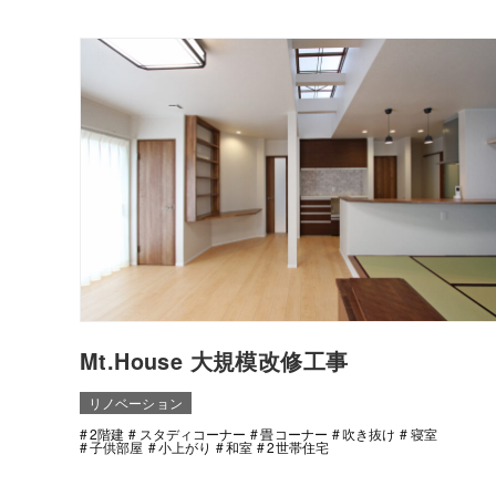
Mt.House 大規模改修工事
リノベーション
2階建
スタディコーナー
畳コーナー
吹き抜け
寝室
子供部屋
小上がり
和室
2世帯住宅