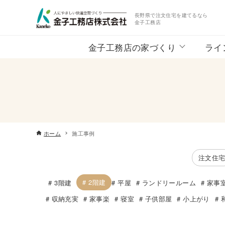
長野県で注文住宅を建てるなら
金子工務店
金子工務店の家づくり
ライ
ホーム
施工事例
注文住
2階建
3階建
平屋
ランドリールーム
家事
収納充実
家事楽
寝室
子供部屋
小上がり