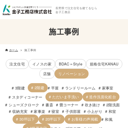
長野県で注文住宅を建てるなら
金子工務店
施工事例
ホーム
施工事例
注文住宅
イノスの家
BDAC＝Style
規格住宅KANAU
店舗
リノベーション
2階建
3階建
平屋
ランドリールーム
家事室
ただいま手洗い
造作洗面化粧台
スタディコーナー
シューズクローク
書斎
畳コーナー
吹き抜け
2階洗面
収納充実
家事楽
寝室
子供部屋
小上がり
和室
30坪以下
20坪以下
お客様の声掲載
和風