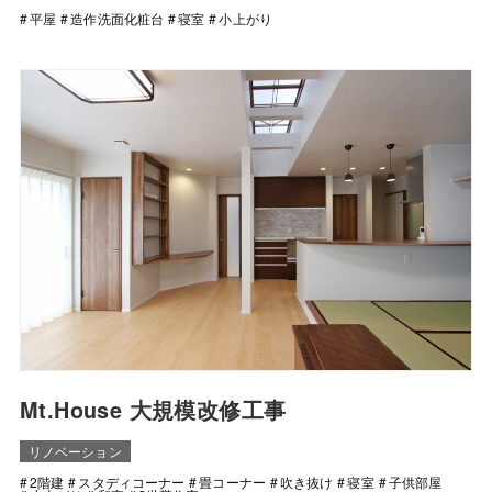
平屋
造作洗面化粧台
寝室
小上がり
Mt.House 大規模改修工事
リノベーション
2階建
スタディコーナー
畳コーナー
吹き抜け
寝室
子供部屋