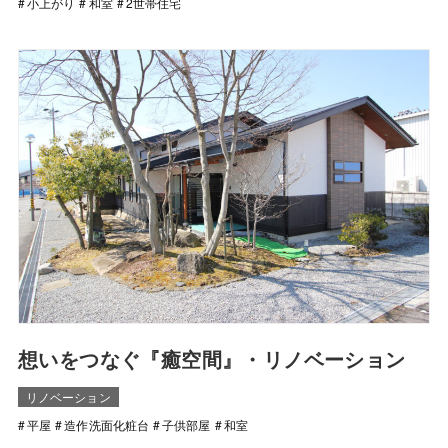
小上がり
和室
2世帯住宅
想いをつなぐ『癒空間』・リノベーション
リノベーション
平屋
造作洗面化粧台
子供部屋
和室