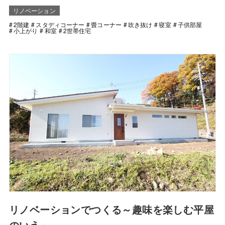
リノベーション
2階建
スタディコーナー
畳コーナー
吹き抜け
寝室
子供部屋
小上がり
和室
2世帯住宅
リノベーションでつくる～趣味を楽しむ平屋