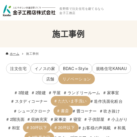
長野県で注文住宅を建てるなら
金子工務店
施工事例
ホーム
施工事例
注文住宅
イノスの家
BDAC＝Style
規格住宅KANAU
店舗
リノベーション
3階建
2階建
平屋
ランドリールーム
家事室
ただいま手洗い
スタディコーナー
造作洗面化粧台
書斎
シューズクローク
畳コーナー
吹き抜け
2階洗面
収納充実
家事楽
寝室
子供部屋
小上がり
30坪以下
20坪以下
和室
お客様の声掲載
和風