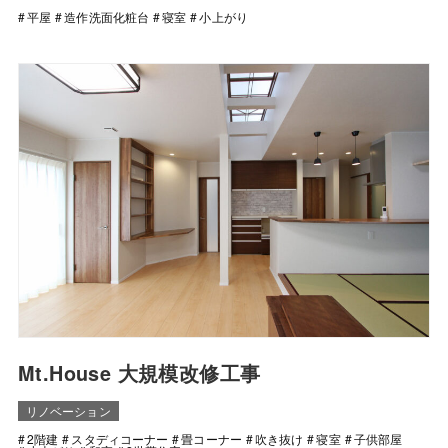
平屋
造作洗面化粧台
寝室
小上がり
Mt.House 大規模改修工事
リノベーション
2階建
スタディコーナー
畳コーナー
吹き抜け
寝室
子供部屋