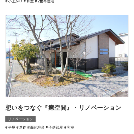
小上がり
和室
2世帯住宅
想いをつなぐ『癒空間』・リノベーション
リノベーション
平屋
造作洗面化粧台
子供部屋
和室