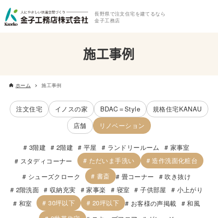
長野県で注文住宅を建てるなら
金子工務店
施工事例
ホーム
施工事例
注文住宅
イノスの家
BDAC＝Style
規格住宅KANAU
店舗
リノベーション
3階建
2階建
平屋
ランドリールーム
家事室
ただいま手洗い
造作洗面化粧台
スタディコーナー
書斎
シューズクローク
畳コーナー
吹き抜け
2階洗面
収納充実
家事楽
寝室
子供部屋
小上がり
30坪以下
20坪以下
和室
お客様の声掲載
和風