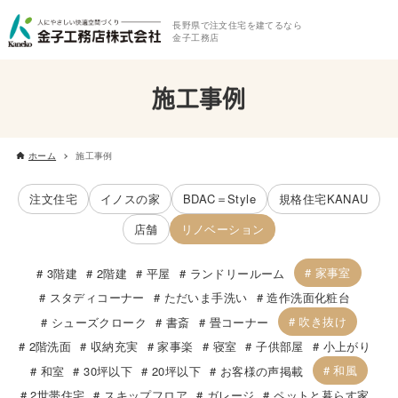
長野県で注文住宅を建てるなら
金子工務店
施工事例
ホーム
施工事例
注文住宅
イノスの家
BDAC＝Style
規格住宅KANAU
店舗
リノベーション
家事室
3階建
2階建
平屋
ランドリールーム
スタディコーナー
ただいま手洗い
造作洗面化粧台
吹き抜け
シューズクローク
書斎
畳コーナー
2階洗面
収納充実
家事楽
寝室
子供部屋
小上がり
和風
和室
30坪以下
20坪以下
お客様の声掲載
2世帯住宅
スキップフロア
ガレージ
ペットと暮らす家