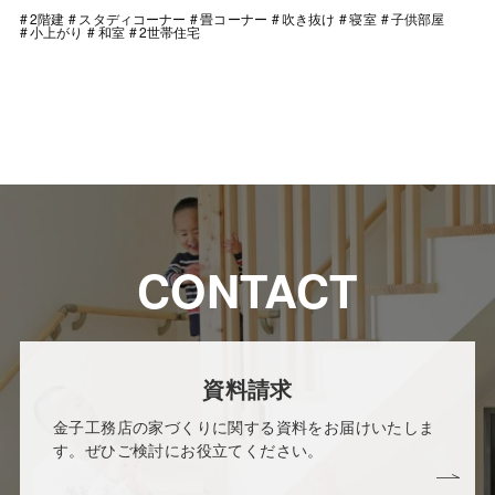
2階建
スタディコーナー
畳コーナー
吹き抜け
寝室
子供部屋
小上がり
和室
2世帯住宅
CONTACT
資料請求
金子工務店の家づくりに関する資料をお届けいたしま
す。ぜひご検討にお役立てください。