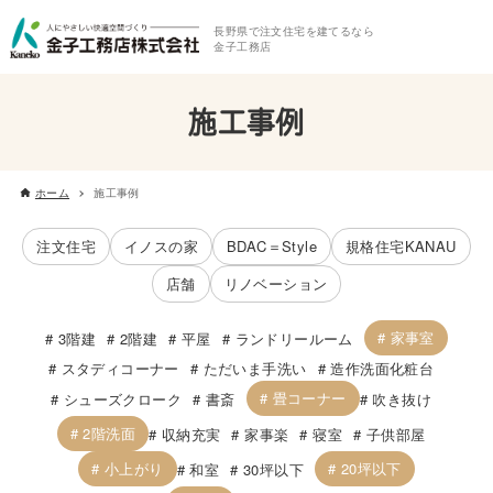
長野県で注文住宅を建てるなら
金子工務店
施工事例
ホーム
施工事例
注文住宅
イノスの家
BDAC＝Style
規格住宅KANAU
店舗
リノベーション
家事室
3階建
2階建
平屋
ランドリールーム
スタディコーナー
ただいま手洗い
造作洗面化粧台
畳コーナー
シューズクローク
書斎
吹き抜け
2階洗面
収納充実
家事楽
寝室
子供部屋
小上がり
20坪以下
和室
30坪以下