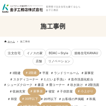
長野県で注文住宅を建てるなら
金子工務店
施工事例
ホーム
施工事例
注文住宅
イノスの家
BDAC＝Style
規格住宅KANAU
店舗
リノベーション
2階建
3階建
平屋
ランドリールーム
家事室
スタディコーナー
ただいま手洗い
造作洗面化粧台
シューズクローク
書斎
畳コーナー
吹き抜け
2階洗面
家事楽
小上がり
収納充実
寝室
子供部屋
30坪以下
和室
20坪以下
お客様の声掲載
和風