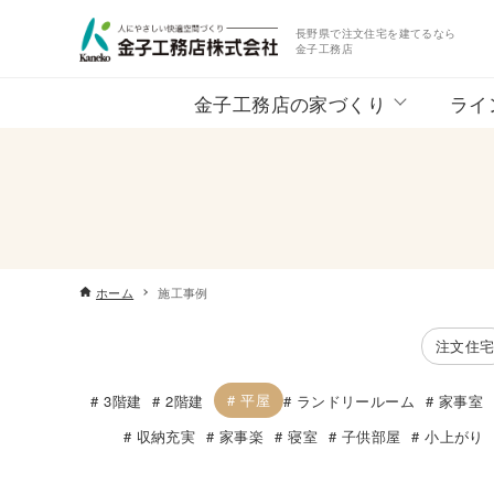
長野県で注文住宅を建てるなら
金子工務店
金子工務店の家づくり
ライ
ホーム
施工事例
注文住
平屋
3階建
2階建
ランドリールーム
家事室
収納充実
家事楽
寝室
子供部屋
小上がり