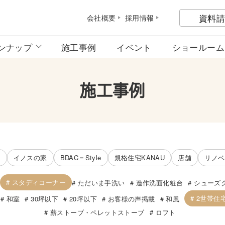
資料請
会社概
要
採用情
報
ンナップ
施工事例
イベント
ショールーム
施工事例
宅
イノスの家
BDAC＝Style
規格住宅KANAU
店舗
リノベ
スタディコーナー
ただいま手洗い
造作洗面化粧台
シューズ
2世帯住
和室
30坪以下
20坪以下
お客様の声掲載
和風
薪ストーブ・ペレットストーブ
ロフト