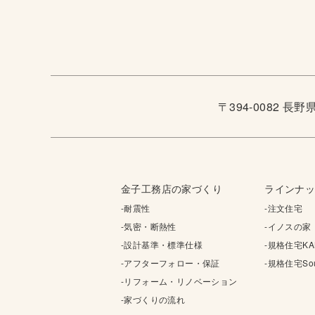
〒394-0082 長
金子工務店の家づくり
ラインナ
-耐震性
-注文住宅
-気密・断熱性
-イノスの家
-設計基準・標準仕様
-規格住宅KA
-アフターフォロー・保証
-規格住宅Sou
-リフォーム・リノベーション
-家づくりの流れ