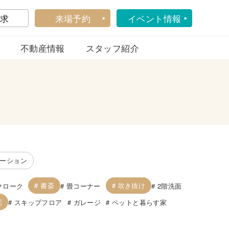
求
来場予約
イベント情報
不動産情報
スタッフ紹介
ーション
書斎
吹き抜け
クローク
畳コーナー
2階洗面
宅
スキップフロア
ガレージ
ペットと暮らす家