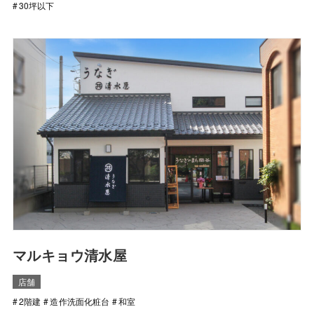
30坪以下
マルキョウ清水屋
店舗
2階建
造作洗面化粧台
和室