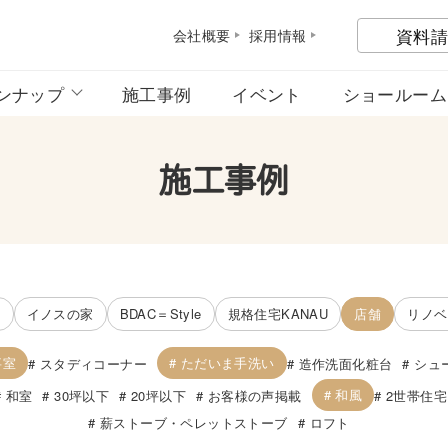
資料請
会社概
要
採用情
報
ンナップ
施工事例
イベント
ショールーム
施工事例
宅
イノスの家
BDAC＝Style
規格住宅KANAU
店舗
リノベ
事室
ただいま手洗い
スタディコーナー
造作洗面化粧台
シュ
和風
和室
30坪以下
20坪以下
お客様の声掲載
2世帯住宅
薪ストーブ・ペレットストーブ
ロフト