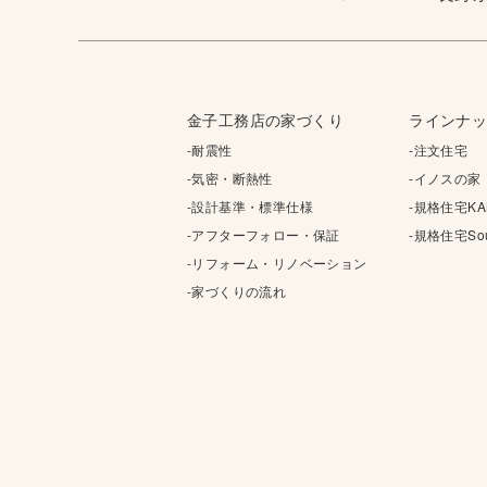
金子工務店の家づくり
ラインナ
-耐震性
-注文住宅
-気密・断熱性
-イノスの家
-設計基準・標準仕様
-規格住宅KA
-アフターフォロー・保証
-規格住宅Sou
-リフォーム・リノベーション
-家づくりの流れ