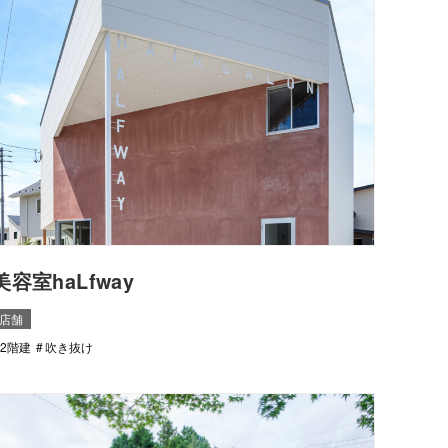
美容室haLfway
店舗
2階建
吹き抜け