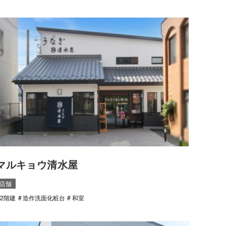
マルキョウ清水屋
店舗
2階建
造作洗面化粧台
和室