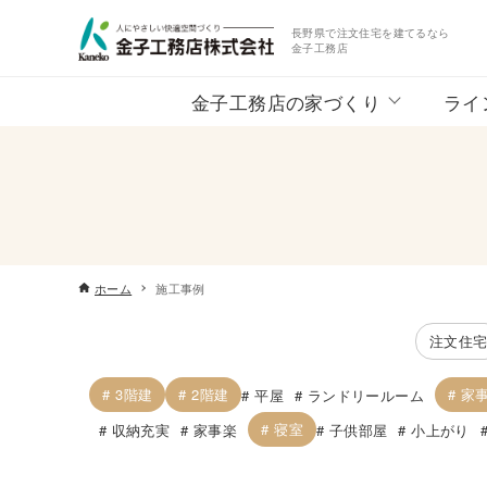
長野県で注文住宅を建てるなら
金子工務店
金子工務店の家づくり
ライ
ホーム
施工事例
注文住
3階建
2階建
家
平屋
ランドリールーム
寝室
収納充実
家事楽
子供部屋
小上がり