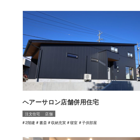
ヘアーサロン店舗併用住宅
注文住宅
店舗
2階建
書斎
収納充実
寝室
子供部屋