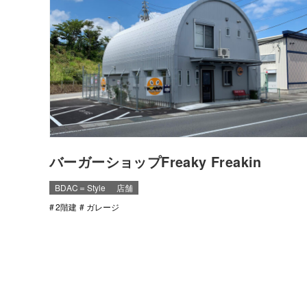
バーガーショップFreaky Freakin
BDAC＝Style
店舗
2階建
ガレージ