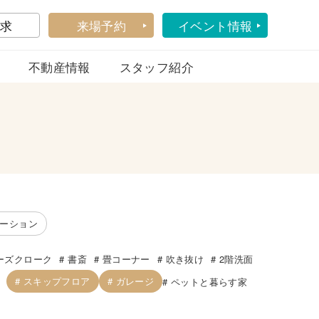
求
来場予約
イベント情報
不動産情報
スタッフ紹介
ーション
ーズクローク
書斎
畳コーナー
吹き抜け
2階洗面
スキップフロア
ガレージ
ペットと暮らす家