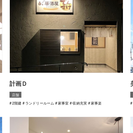
計画Ｄ
店舗
2階建
ランドリールーム
家事室
収納充実
家事楽