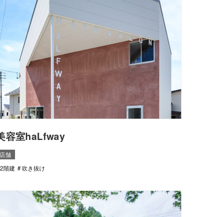
美容室haLfway
店舗
2階建
吹き抜け