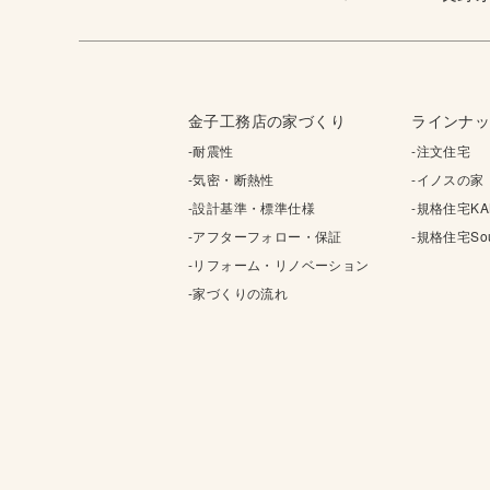
金子工務店の家づくり
ラインナ
-耐震性
-注文住宅
-気密・断熱性
-イノスの家
-設計基準・標準仕様
-規格住宅KA
-アフターフォロー・保証
-規格住宅Sou
-リフォーム・リノベーション
-家づくりの流れ