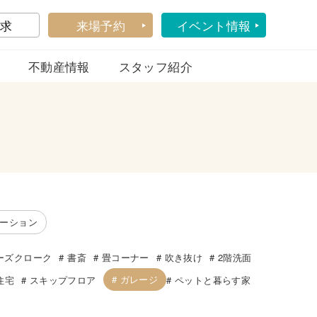
求
来場予約
イベント情報
不動産情報
スタッフ紹介
ーション
ーズクローク
書斎
畳コーナー
吹き抜け
2階洗面
ガレージ
住宅
スキップフロア
ペットと暮らす家