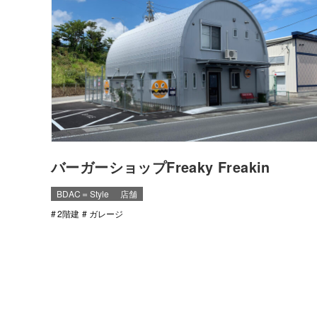
バーガーショップFreaky Freakin
BDAC＝Style
店舗
2階建
ガレージ