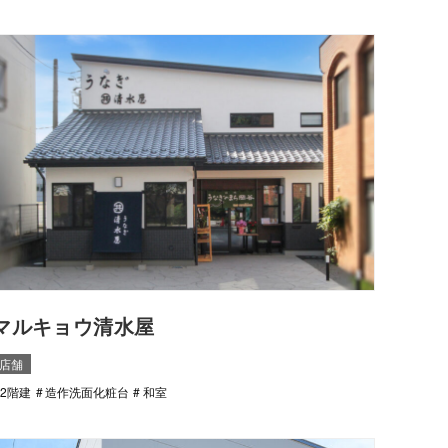
マルキョウ清水屋
店舗
2階建
造作洗面化粧台
和室