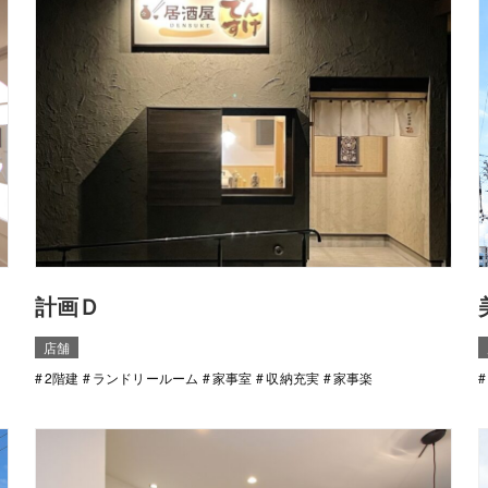
計画Ｄ
店舗
2階建
ランドリールーム
家事室
収納充実
家事楽