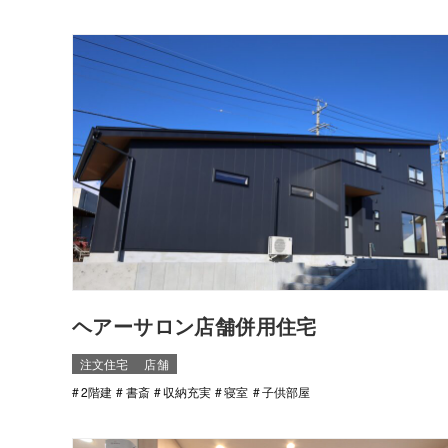
ヘアーサロン店舗併用住宅
注文住宅
店舗
2階建
書斎
収納充実
寝室
子供部屋