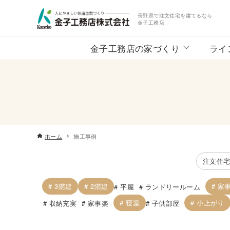
長野県で注文住宅を建てるなら
金子工務店
金子工務店の家づくり
ライ
ホーム
施工事例
注文住
3階建
2階建
家
平屋
ランドリールーム
寝室
小上がり
収納充実
家事楽
子供部屋