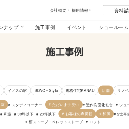
資料請
会社概
要
採用情
報
ンナップ
施工事例
イベント
ショールーム
施工事例
宅
イノスの家
BDAC＝Style
規格住宅KANAU
店舗
リノベ
事室
ただいま手洗い
スタディコーナー
造作洗面化粧台
シュ
お客様の声掲載
和風
和室
30坪以下
20坪以下
2世帯
薪ストーブ・ペレットストーブ
ロフト