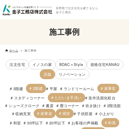
長野県で注文住宅を建てるなら
金子工務店
施工事例
ホーム
施工事例
注文住宅
イノスの家
BDAC＝Style
規格住宅KANAU
店舗
リノベーション
2階建
家事室
3階建
平屋
ランドリールーム
ただいま手洗い
スタディコーナー
造作洗面化粧台
シューズクローク
書斎
畳コーナー
吹き抜け
2階洗面
家事楽
寝室
収納充実
子供部屋
小上がり
和風
和室
30坪以下
20坪以下
お客様の声掲載