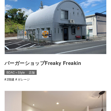
バーガーショップFreaky Freakin
BDAC＝Style
店舗
2階建
ガレージ