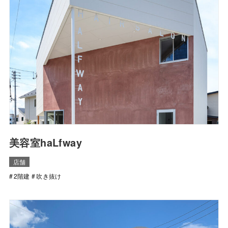
美容室haLfway
店舗
2階建
吹き抜け