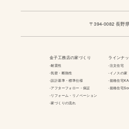
〒394-0082 長
金子工務店の家づくり
ラインナ
-耐震性
-注文住宅
-気密・断熱性
-イノスの家
-設計基準・標準仕様
-規格住宅KA
-アフターフォロー・保証
-規格住宅Sou
-リフォーム・リノベーション
-家づくりの流れ