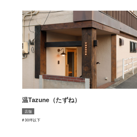
温Tazune（たずね）
店舗
30坪以下