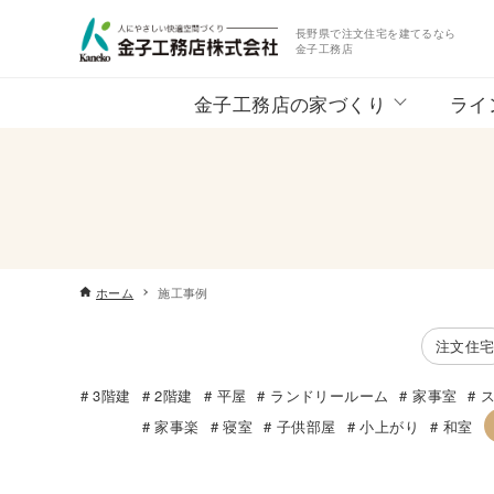
長野県で注文住宅を建てるなら
金子工務店
金子工務店の家づくり
ライ
ホーム
施工事例
注文住
3階建
2階建
平屋
ランドリールーム
家事室
家事楽
寝室
子供部屋
小上がり
和室