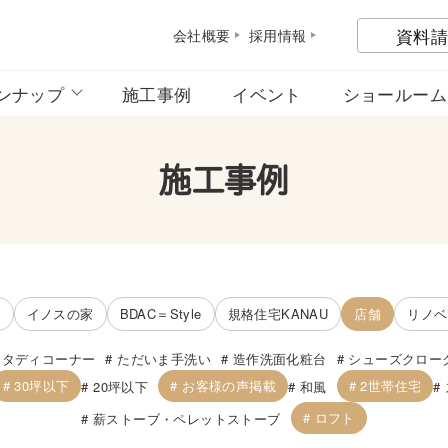
資料請
会社概
要
採用情
報
ンナップ
施工事例
イベント
ショールーム
施工事例
宅
イノスの家
BDAC＝Style
規格住宅KANAU
店舗
リノベ
スタディコーナー
ただいま手洗い
造作洗面化粧台
シューズクロー
30坪以下
お客様の声掲載
2世帯住宅
20坪以下
和風
ロフト
薪ストーブ・ペレットストーブ