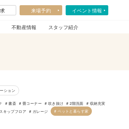
求
来場予約
イベント情報
不動産情報
スタッフ紹介
ーション
ク
書斎
畳コーナー
吹き抜け
2階洗面
収納充実
ペットと暮らす家
スキップフロア
ガレージ