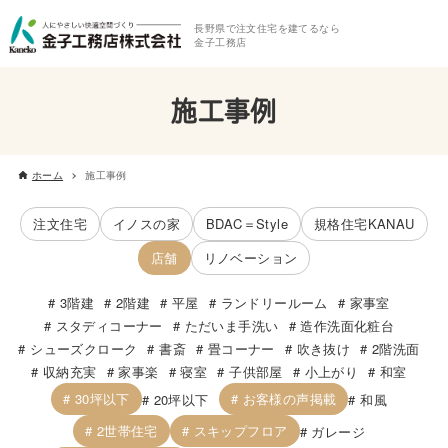
長野県で注文住宅を建てるなら
金子工務店
施工事例
ホーム
施工事例
注文住宅
イノスの家
BDAC＝Style
規格住宅KANAU
店舗
リノベーション
3階建
2階建
平屋
ランドリールーム
家事室
スタディコーナー
ただいま手洗い
造作洗面化粧台
シューズクローク
書斎
畳コーナー
吹き抜け
2階洗面
収納充実
家事楽
寝室
子供部屋
小上がり
和室
30坪以下
お客様の声掲載
20坪以下
和風
2世帯住宅
スキップフロア
ガレージ