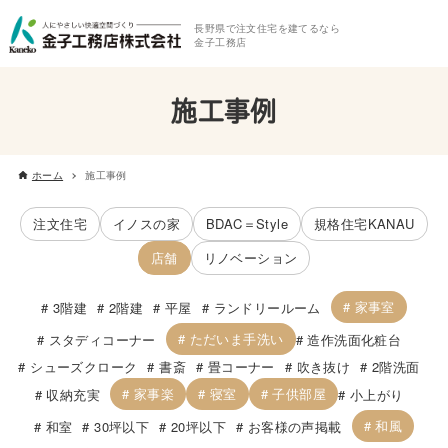
長野県で注文住宅を建てるなら
金子工務店
施工事例
ホーム
施工事例
注文住宅
イノスの家
BDAC＝Style
規格住宅KANAU
店舗
リノベーション
家事室
3階建
2階建
平屋
ランドリールーム
ただいま手洗い
スタディコーナー
造作洗面化粧台
シューズクローク
書斎
畳コーナー
吹き抜け
2階洗面
家事楽
寝室
子供部屋
収納充実
小上がり
和風
和室
30坪以下
20坪以下
お客様の声掲載