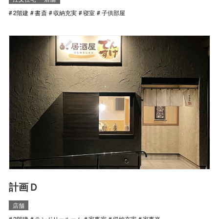
2階建
書斎
収納充実
寝室
子供部屋
計画Ｄ
店舗
2階建
ランドリールーム
家事室
収納充実
家事楽