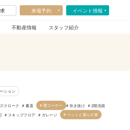
求
来場予約
イベント情報
不動産情報
スタッフ紹介
ーション
畳コーナー
ズクローク
書斎
吹き抜け
2階洗面
ペットと暮らす家
宅
スキップフロア
ガレージ