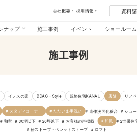
資料請
会社概
要
採用情
報
ンナップ
施工事例
イベント
ショールーム
施工事例
宅
イノスの家
BDAC＝Style
規格住宅KANAU
店舗
リノベ
スタディコーナー
ただいま手洗い
造作洗面化粧台
シュー
和風
和室
30坪以下
20坪以下
お客様の声掲載
2世帯住
薪ストーブ・ペレットストーブ
ロフト