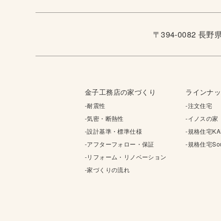
〒394-0082 長
金子工務店の家づくり
ラインナ
-耐震性
-注文住宅
-気密・断熱性
-イノスの家
-設計基準・標準仕様
-規格住宅KA
-アフターフォロー・保証
-規格住宅Sou
-リフォーム・リノベーション
-家づくりの流れ