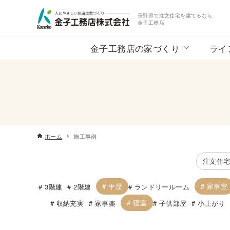
長野県で注文住宅を建てるなら
金子工務店
金子工務店の家づくり
ライ
ホーム
施工事例
注文住
平屋
家事室
3階建
2階建
ランドリールーム
寝室
収納充実
家事楽
子供部屋
小上がり