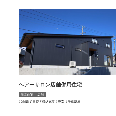
ヘアーサロン店舗併用住宅
注文住宅
店舗
2階建
書斎
収納充実
寝室
子供部屋