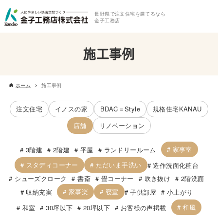
長野県で注文住宅を建てるなら
金子工務店
施工事例
ホーム
施工事例
注文住宅
イノスの家
BDAC＝Style
規格住宅KANAU
店舗
リノベーション
家事室
3階建
2階建
平屋
ランドリールーム
スタディコーナー
ただいま手洗い
造作洗面化粧台
シューズクローク
書斎
畳コーナー
吹き抜け
2階洗面
家事楽
寝室
収納充実
子供部屋
小上がり
和風
和室
30坪以下
20坪以下
お客様の声掲載