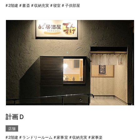
2階建
書斎
収納充実
寝室
子供部屋
計画Ｄ
店舗
2階建
ランドリールーム
家事室
収納充実
家事楽