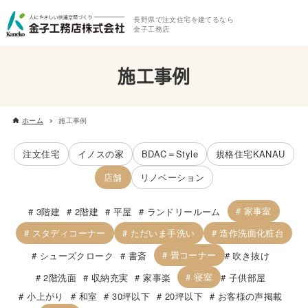
長野県で注文住宅を建てるなら
金子工務店
施工事例
ホーム
施工事例
注文住宅
イノスの家
BDAC＝Style
規格住宅KANAU
店舗
リノベーション
家事室
3階建
2階建
平屋
ランドリールーム
スタディコーナー
ただいま手洗い
造作洗面化粧台
畳コーナー
シューズクローク
書斎
吹き抜け
寝室
2階洗面
収納充実
家事楽
子供部屋
小上がり
和室
30坪以下
20坪以下
お客様の声掲載