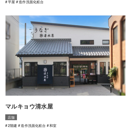
平屋
造作洗面化粧台
マルキョウ清水屋
店舗
2階建
造作洗面化粧台
和室