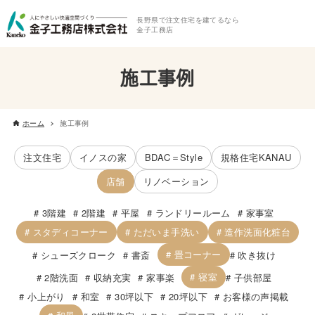
長野県で注文住宅を建てるなら
金子工務店
施工事例
ホーム
施工事例
注文住宅
イノスの家
BDAC＝Style
規格住宅KANAU
店舗
リノベーション
3階建
2階建
平屋
ランドリールーム
家事室
スタディコーナー
ただいま手洗い
造作洗面化粧台
畳コーナー
シューズクローク
書斎
吹き抜け
寝室
2階洗面
収納充実
家事楽
子供部屋
小上がり
和室
30坪以下
20坪以下
お客様の声掲載