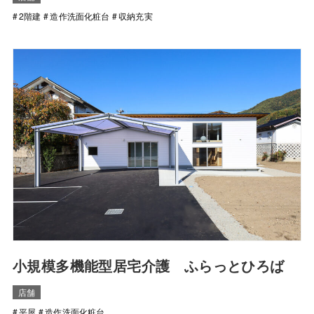
2階建
造作洗面化粧台
収納充実
⼩規模多機能型居宅介護 ふらっとひろば
店舗
平屋
造作洗面化粧台