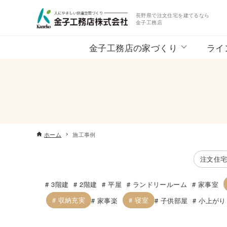
長野県で注文住宅を建てるなら
金子工務店
金子工務店の家づくり
ライ
ホーム
施工事例
注文住
3階建
2階建
平屋
ランドリールーム
家事室
収納充実
寝室
家事楽
子供部屋
小上がり