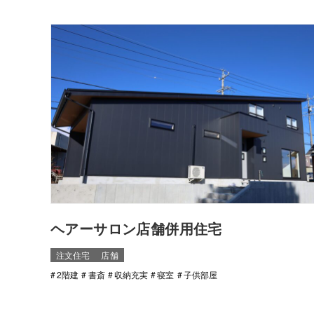
ヘアーサロン店舗併用住宅
注文住宅
店舗
2階建
書斎
収納充実
寝室
子供部屋