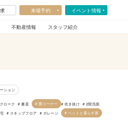
求
来場予約
イベント情報
不動産情報
スタッフ紹介
ーション
畳コーナー
クローク
書斎
吹き抜け
2階洗面
ペットと暮らす家
住宅
スキップフロア
ガレージ