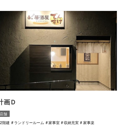
計画Ｄ
店舗
2階建
ランドリールーム
家事室
収納充実
家事楽