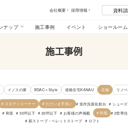
資料請
会社概
要
採用情
報
ンナップ
施工事例
イベント
ショールーム
施工事例
宅
イノスの家
BDAC＝Style
規格住宅KANAU
店舗
リノベ
スタディコーナー
ただいま手洗い
造作洗面化粧台
シューズ
和風
和室
30坪以下
20坪以下
お客様の声掲載
2世帯
薪ストーブ・ペレットストーブ
ロフト