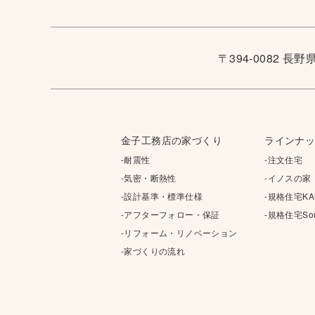
〒394-0082 長
金子工務店の家づくり
ラインナ
-耐震性
-注文住宅
-気密・断熱性
-イノスの家
-設計基準・標準仕様
-規格住宅KA
-アフターフォロー・保証
-規格住宅Sou
-リフォーム・リノベーション
-家づくりの流れ