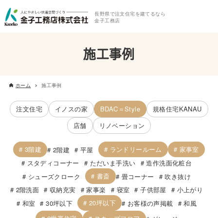
長野県で注文住宅を建てるなら
金子工務店
施工事例
ホーム
施工事例
注文住宅
イノスの家
BDAC＝Style
規格住宅KANAU
店舗
リノベーション
3階建
ランドリールーム
家事室
2階建
平屋
スタディコーナー
ただいま手洗い
造作洗面化粧台
書斎
シューズクローク
畳コーナー
吹き抜け
2階洗面
収納充実
家事楽
寝室
子供部屋
小上がり
20坪以下
和室
30坪以下
お客様の声掲載
和風