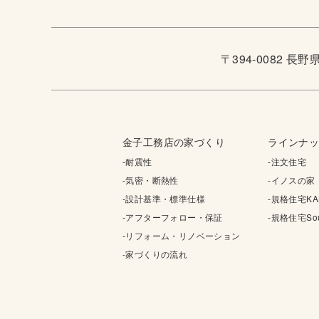
〒394-0082 長
金子工務店の家づくり
ラインナ
-耐震性
-注文住宅
-気密・断熱性
-イノスの家
-設計基準・標準仕様
-規格住宅KA
-アフターフォロー・保証
-規格住宅Sou
-リフォーム・リノベーション
-家づくりの流れ