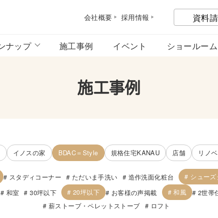
資料請
会社概
要
採用情
報
ンナップ
施工事例
イベント
ショールーム
施工事例
宅
イノスの家
BDAC＝Style
規格住宅KANAU
店舗
リノベ
シューズ
スタディコーナー
ただいま手洗い
造作洗面化粧台
20坪以下
和風
和室
30坪以下
お客様の声掲載
2世帯
薪ストーブ・ペレットストーブ
ロフト