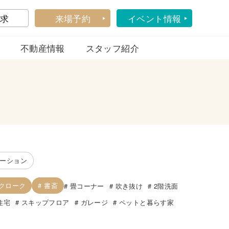
求
来場予約
イベント情報
不動産情報
スタッフ紹介
ーション
クローク
書斎
畳コーナー
吹き抜け
2階洗面
住宅
スキップフロア
ガレージ
ペットと暮らす家