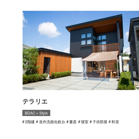
テラリエ
BDAC＝Style
2階建
造作洗面化粧台
書斎
寝室
子供部屋
和室