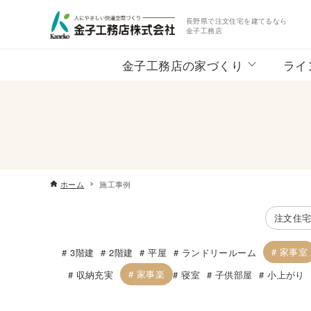
長野県で注文住宅を建てるなら
金子工務店
金子工務店の家づくり
ライ
ホーム
施工事例
注文住
家事室
3階建
2階建
平屋
ランドリールーム
家事楽
収納充実
寝室
子供部屋
小上がり