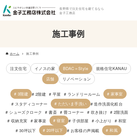
長野県で注文住宅を建てるなら
金子工務店
施工事例
ホーム
施工事例
注文住宅
イノスの家
BDAC＝Style
規格住宅KANAU
店舗
リノベーション
3階建
家事室
2階建
平屋
ランドリールーム
ただいま手洗い
スタディコーナー
造作洗面化粧台
シューズクローク
書斎
畳コーナー
吹き抜け
2階洗面
寝室
収納充実
家事楽
子供部屋
小上がり
和室
20坪以下
和風
30坪以下
お客様の声掲載