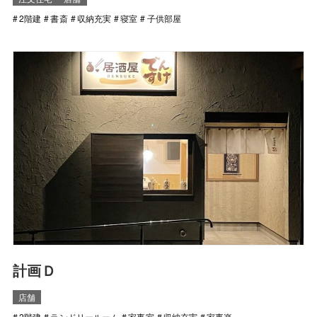
2階建
書斎
収納充実
寝室
子供部屋
計画Ｄ
店舗
2階建
ランドリールーム
家事室
収納充実
家事楽