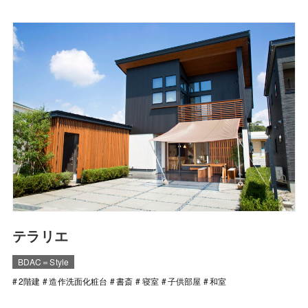
テラリエ
BDAC＝Style
2階建
造作洗面化粧台
書斎
寝室
子供部屋
和室