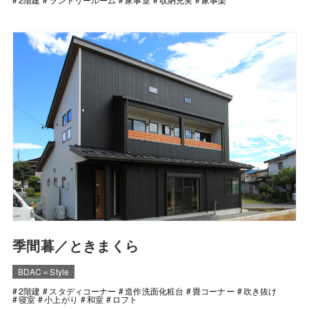
季間暮／ときまくら
BDAC＝Style
2階建
スタディコーナー
造作洗面化粧台
畳コーナー
吹き抜け
寝室
小上がり
和室
ロフト