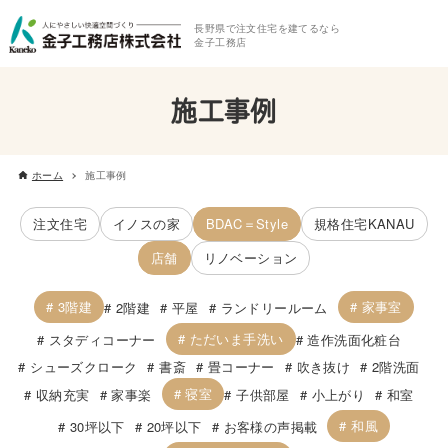
長野県で注文住宅を建てるなら
金子工務店
施工事例
ホーム
施工事例
注文住宅
イノスの家
BDAC＝Style
規格住宅KANAU
店舗
リノベーション
3階建
家事室
2階建
平屋
ランドリールーム
ただいま手洗い
スタディコーナー
造作洗面化粧台
シューズクローク
書斎
畳コーナー
吹き抜け
2階洗面
寝室
収納充実
家事楽
子供部屋
小上がり
和室
和風
30坪以下
20坪以下
お客様の声掲載