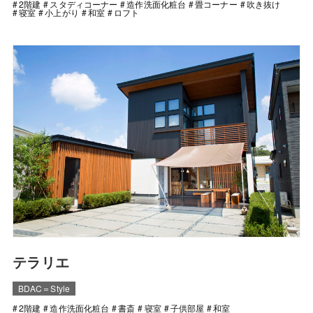
2階建
スタディコーナー
造作洗面化粧台
畳コーナー
吹き抜け
寝室
小上がり
和室
ロフト
テラリエ
BDAC＝Style
2階建
造作洗面化粧台
書斎
寝室
子供部屋
和室