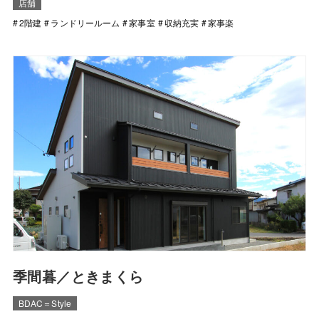
店舗
2階建
ランドリールーム
家事室
収納充実
家事楽
季間暮／ときまくら
BDAC＝Style