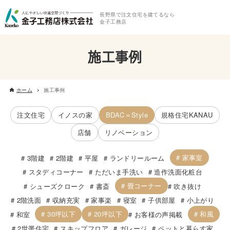
長野県で注文住宅を建てるなら
金子工務店
施工事例
ホーム
施工事例
注文住宅
イノスの家
BDAC＝Style
規格住宅KANAU
店舗
リノベーション
家事室
3階建
2階建
平屋
ランドリールーム
スタディコーナー
ただいま手洗い
造作洗面化粧台
畳コーナー
シューズクローク
書斎
吹き抜け
2階洗面
収納充実
家事楽
寝室
子供部屋
小上がり
30坪以下
20坪以下
和風
和室
お客様の声掲載
2世帯住宅
スキップフロア
ガレージ
ペットと暮らす家