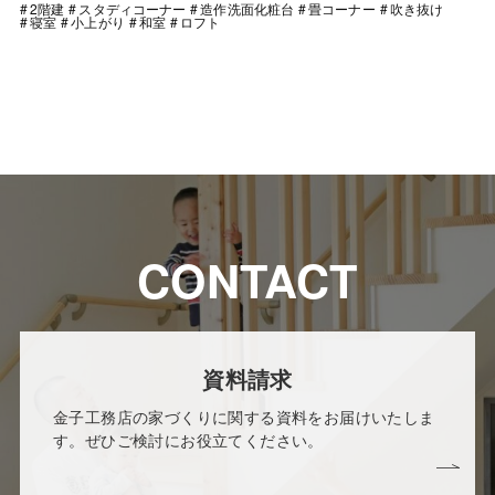
2階建
スタディコーナー
造作洗面化粧台
畳コーナー
吹き抜け
寝室
小上がり
和室
ロフト
CONTACT
資料請求
金子工務店の家づくりに関する資料をお届けいたしま
す。ぜひご検討にお役立てください。