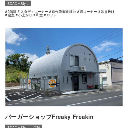
BDAC＝Style
2階建
スタディコーナー
造作洗面化粧台
畳コーナー
吹き抜け
寝室
小上がり
和室
ロフト
バーガーショップFreaky Freakin
BDAC＝Style
店舗