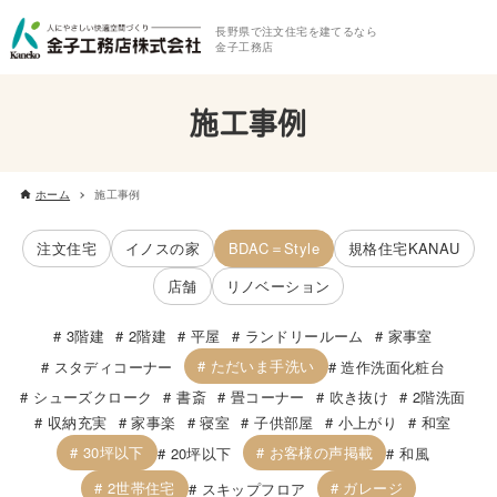
長野県で注文住宅を建てるなら
金子工務店
施工事例
ホーム
施工事例
注文住宅
イノスの家
BDAC＝Style
規格住宅KANAU
店舗
リノベーション
3階建
2階建
平屋
ランドリールーム
家事室
ただいま手洗い
スタディコーナー
造作洗面化粧台
シューズクローク
書斎
畳コーナー
吹き抜け
2階洗面
収納充実
家事楽
寝室
子供部屋
小上がり
和室
30坪以下
お客様の声掲載
20坪以下
和風
2世帯住宅
ガレージ
スキップフロア