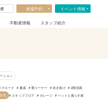
求
来場予約
イベント情報
不動産情報
スタッフ紹介
ーション
ズクローク
書斎
畳コーナー
吹き抜け
2階洗面
帯住宅
スキップフロア
ガレージ
ペットと暮らす家