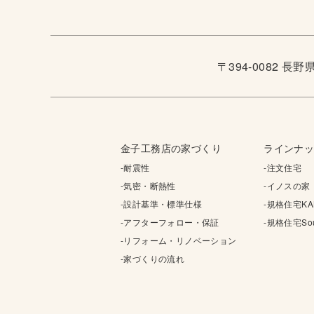
〒394-0082 長
金子工務店の家づくり
ラインナ
-耐震性
-注文住宅
-気密・断熱性
-イノスの家
-設計基準・標準仕様
-規格住宅KA
-アフターフォロー・保証
-規格住宅Sou
-リフォーム・リノベーション
-家づくりの流れ