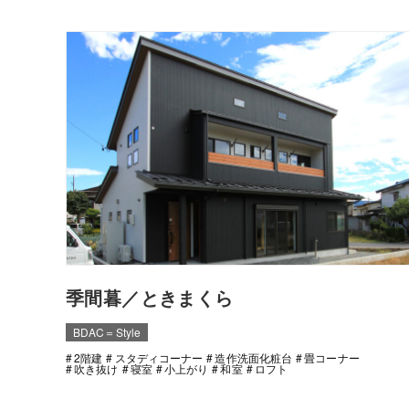
季間暮／ときまくら
BDAC＝Style
2階建
スタディコーナー
造作洗面化粧台
畳コーナー
吹き抜け
寝室
小上がり
和室
ロフト