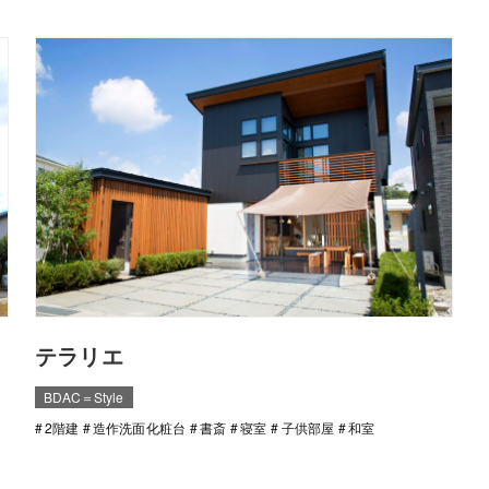
テラリエ
BDAC＝Style
2階建
造作洗面化粧台
書斎
寝室
子供部屋
和室