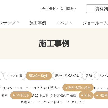
資料請
会社概
要
採用情
報
ンナップ
施工事例
イベント
ショールーム
施工事例
宅
イノスの家
BDAC＝Style
規格住宅KANAU
店舗
リノベ
造作洗面化粧台
室
スタディコーナー
ただいま手洗い
シュー
30坪以下
和風
2世
和室
20坪以下
お客様の声掲載
薪ストーブ・ペレットストーブ
ロフト