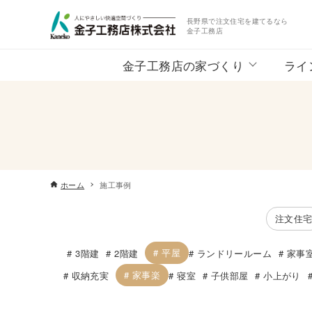
長野県で注文住宅を建てるなら
金子工務店
金子工務店の家づくり
ライ
ホーム
施工事例
注文住
平屋
3階建
2階建
ランドリールーム
家事
家事楽
収納充実
寝室
子供部屋
小上がり