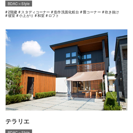
BDAC＝Style
2階建
スタディコーナー
造作洗面化粧台
畳コーナー
吹き抜け
寝室
小上がり
和室
ロフト
テラリエ
BDAC＝Style