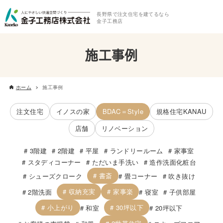
長野県で注文住宅を建てるなら
金子工務店
施工事例
ホーム
施工事例
注文住宅
イノスの家
BDAC＝Style
規格住宅KANAU
店舗
リノベーション
3階建
2階建
平屋
ランドリールーム
家事室
スタディコーナー
ただいま手洗い
造作洗面化粧台
書斎
シューズクローク
畳コーナー
吹き抜け
収納充実
家事楽
2階洗面
寝室
子供部屋
小上がり
30坪以下
和室
20坪以下