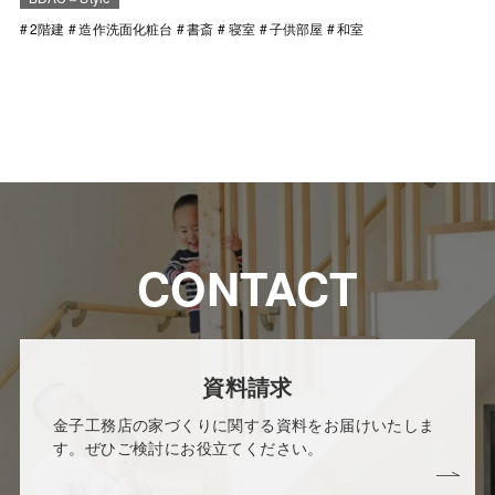
2階建
造作洗面化粧台
書斎
寝室
子供部屋
和室
CONTACT
資料請求
金子工務店の家づくりに関する資料をお届けいたしま
す。ぜひご検討にお役立てください。