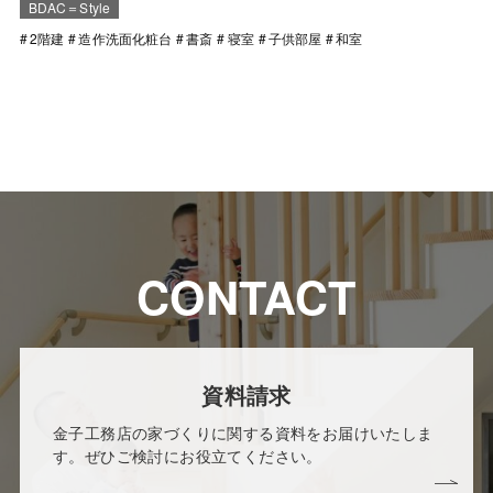
BDAC＝Style
2階建
造作洗面化粧台
書斎
寝室
子供部屋
和室
CONTACT
資料請求
金子工務店の家づくりに関する資料をお届けいたしま
す。ぜひご検討にお役立てください。