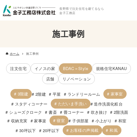
長野県で注文住宅を建てるなら
金子工務店
施工事例
ホーム
施工事例
注文住宅
イノスの家
BDAC＝Style
規格住宅KANAU
店舗
リノベーション
3階建
家事室
2階建
平屋
ランドリールーム
ただいま手洗い
スタディコーナー
造作洗面化粧台
シューズクローク
書斎
畳コーナー
吹き抜け
2階洗面
寝室
収納充実
家事楽
子供部屋
小上がり
和室
お客様の声掲載
和風
30坪以下
20坪以下