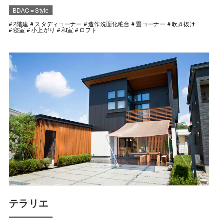
BDAC＝Style
2階建
スタディコーナー
造作洗面化粧台
畳コーナー
吹き抜け
寝室
小上がり
和室
ロフト
テラリエ