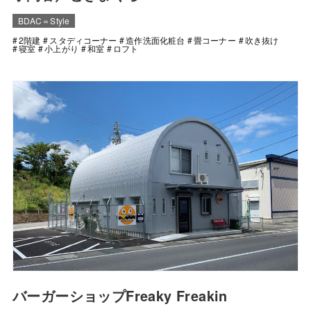
BDAC＝Style
2階建
スタディコーナー
造作洗面化粧台
畳コーナー
吹き抜け
寝室
小上がり
和室
ロフト
バーガーショップFreaky Freakin