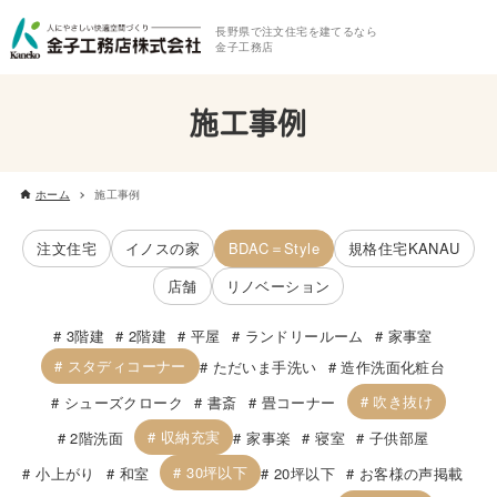
長野県で注文住宅を建てるなら
金子工務店
施工事例
ホーム
施工事例
注文住宅
イノスの家
BDAC＝Style
規格住宅KANAU
店舗
リノベーション
3階建
2階建
平屋
ランドリールーム
家事室
スタディコーナー
ただいま手洗い
造作洗面化粧台
吹き抜け
シューズクローク
書斎
畳コーナー
収納充実
2階洗面
家事楽
寝室
子供部屋
30坪以下
小上がり
和室
20坪以下
お客様の声掲載