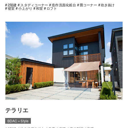
2階建
スタディコーナー
造作洗面化粧台
畳コーナー
吹き抜け
寝室
小上がり
和室
ロフト
テラリエ
BDAC＝Style