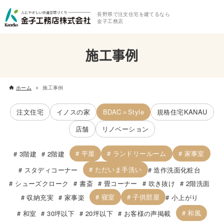
長野県で注文住宅を建てるなら
金子工務店
施工事例
ホーム
施工事例
注文住宅
イノスの家
BDAC＝Style
規格住宅KANAU
店舗
リノベーション
平屋
ランドリールーム
家事室
3階建
2階建
ただいま手洗い
スタディコーナー
造作洗面化粧台
シューズクローク
書斎
畳コーナー
吹き抜け
2階洗面
寝室
子供部屋
収納充実
家事楽
小上がり
和風
和室
30坪以下
20坪以下
お客様の声掲載