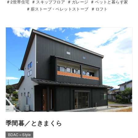
2世帯住宅
スキップフロア
ガレージ
ペットと暮らす家
薪ストーブ・ペレットストーブ
ロフト
季間暮／ときまくら
BDAC＝Style