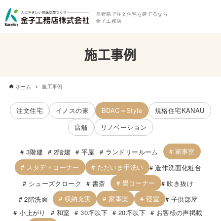
長野県で注文住宅を建てるなら
金子工務店
施工事例
ホーム
施工事例
注文住宅
イノスの家
BDAC＝Style
規格住宅KANAU
店舗
リノベーション
家事室
3階建
2階建
平屋
ランドリールーム
スタディコーナー
ただいま手洗い
造作洗面化粧台
畳コーナー
シューズクローク
書斎
吹き抜け
収納充実
家事楽
寝室
2階洗面
子供部屋
小上がり
和室
30坪以下
20坪以下
お客様の声掲載