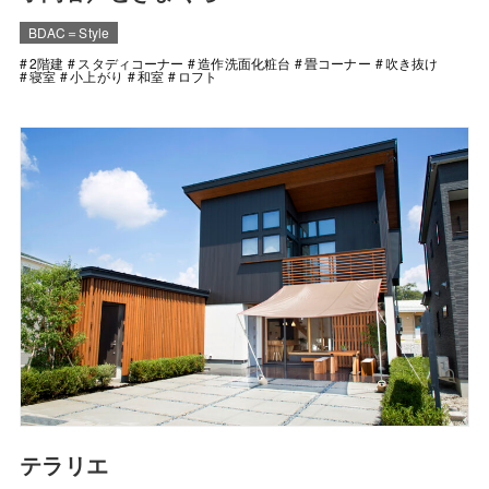
BDAC＝Style
2階建
スタディコーナー
造作洗面化粧台
畳コーナー
吹き抜け
寝室
小上がり
和室
ロフト
テラリエ