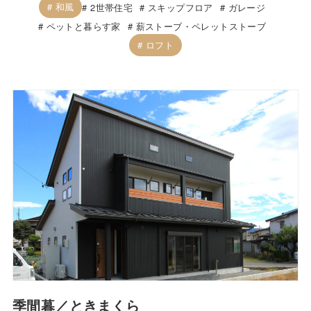
和風
2世帯住宅
スキップフロア
ガレージ
ペットと暮らす家
薪ストーブ・ペレットストーブ
ロフト
季間暮／ときまくら