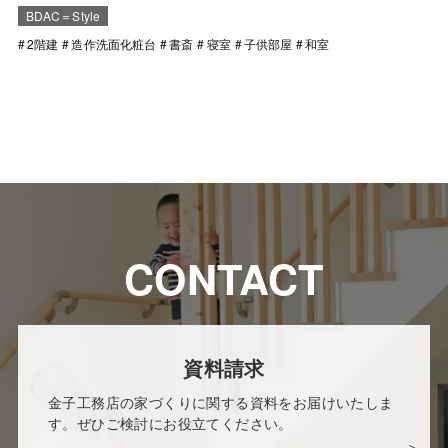
BDAC＝Style
2階建
造作洗面化粧台
書斎
寝室
子供部屋
和室
CONTACT
資料請求
金子工務店の家づくりに関する資料をお届けいたしま
す。ぜひご検討にお役立てください。