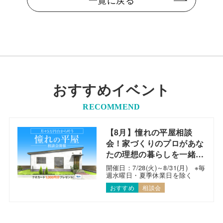
おすすめイベント
RECOMMEND
【8月】憧れの平屋相談
会！家づくりのプロがあな
たの理想の暮らしを一緒に
考えます！
開催日：7/28(火)～8/31(月) ※毎
週水曜日・夏季休業日を除く
おすすめ
相談会