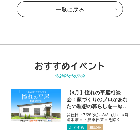
一覧に戻る
おすすめイベント
RECOMMEND
【8月】憧れの平屋相談
会！家づくりのプロがあな
たの理想の暮らしを一緒に
考えます！
開催日：7/28(火)～8/31(月) ※毎
週水曜日・夏季休業日を除く
おすすめ
相談会