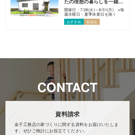
たの理想の暮らしを一緒に
考えます！
開催日：7/28(火)～8/31(月) ※毎
週水曜日・夏季休業日を除く
おすすめ
相談会
CONTACT
資料請求
金子工務店の家づくりに関する資料をお届けいたしま
す。ぜひご検討にお役立てください。